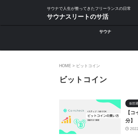
サウナで人生が整ってきたフリーランスの日常
サウナスリートのサ活
サウナ
HOME
>
ビットコイン
ビットコイン
仮想
【コ
分】
202