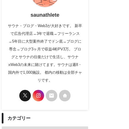
saunathlete
サウナ・ブログ・Web3が大好きです。 新卒
で広告代理店→3年で退職→フリーランス
→5年目に大型案件終了でドン底→ブログに
専念→ブログ3ヶ月で収益4桁PV3万。 ブロ
グとサウナの往復だけで生活し、サウナ
xWeb3の未来に賭けてます。サウナは週8・
国内外で1,000施設。 都内の移動は全部チャ
リです。
カテゴリー