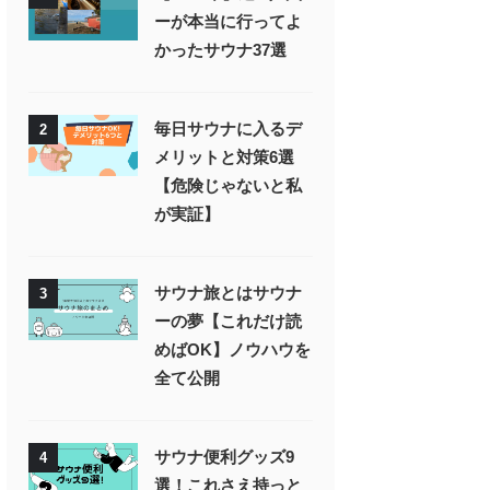
ーが本当に行ってよ
かったサウナ37選
毎日サウナに入るデ
2
メリットと対策6選
【危険じゃないと私
が実証】
サウナ旅とはサウナ
3
ーの夢【これだけ読
めばOK】ノウハウを
全て公開
サウナ便利グッズ9
4
選！これさえ持っと