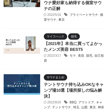
ウナ愛好家も納得する個室サウ
ナの正解
2022/5/16
プライベートサウナ
,
個
室サウナ
,
東京
ライフハック
脱毛
【2021年】本当に買ってよかっ
たメンズ美容 BEST5
2022/3/17
モテ
,
美容
,
脱毛
,
自己投
資
サウナまとめ
テントサウナ持ち込みOKなキャ
ンプ場10選【場所探しの悩み解
決】
2022/8/20
BBQ
,
アウトドア
,
キャ
ンプ
,
テントサウナ
,
埼玉
,
山梨
,
東京
,
神奈