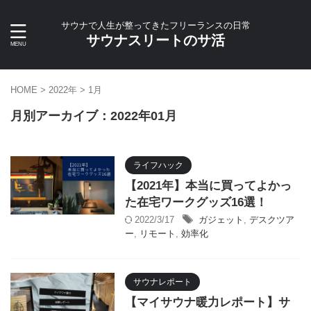
サウナで人生が整ってきたフリーランスの日常
サウナスリートのサ活
HOME
>
2022年
>
1月
月別アーカイブ：2022年01月
ライフハック
【2021年】本当に買ってよかっ
た在宅ワークグッズ16選！
2022/3/17
ガジェット
,
デスクツア
ー
,
リモート
,
効率化
サウナレポート
【マイサウナ暖力レポート】サ