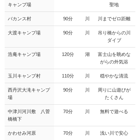
キャンプ場
聖地
バカンス村
90分
川
川までゼロ距離
大渡キャンプ場
90分
川
吊り橋からの川
ダイブ
浩庵キャンプ場
120分
湖
富士山を眺めな
がらの外気浴
玉川キャンプ村
110分
川
穏やかな清流
西丹沢大滝キャンプ
90分
川
周りに山遊びが
場
たくさん
中津川河川敷 八菅
70分
川
無料で遊べる
橋橋下
かわせみ河原
70分
川
浅い川で安心