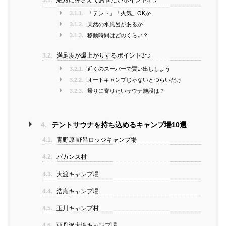
3.1.
絶対に押さえておきたいポイント3つ
3.1.1.
「テント」「火気」OKか
3.1.2.
天然の水風呂があるか
3.1.3.
移動時間はどのくらい？
3.2.
満足度が爆上がりするポイント3つ
3.2.1.
近くのスーパーで買い出ししよう
3.2.2.
オートキャンプじゃないとつらいだけ
3.2.3.
帰りに寄りたいサウナ施設は？
4.
テントサウナを持ち込めるキャンプ場10選
4.1.
青野原 野呂ロッジキャンプ場
4.2.
バカンス村
4.3.
大渡キャンプ場
4.4.
浩庵キャンプ場
4.5.
玉川キャンプ村
4.6.
西丹沢大滝キャンプ場