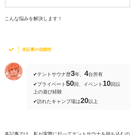
こんな悩みを解決します！
本記事の信頼性
3
4
✔︎テントサウナ歴
年、
台所有
50
10
✔︎プライベート
回、イベント
回以
上の遊び経験
20
✔︎訪れたキャンプ場は
以上
本記事では、私が実際に行ってテントサウナを持ち込むの