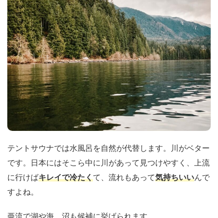
テントサウナでは水風呂を自然が代替します。川がベター
です。日本にはそこら中に川があって見つけやすく、上流
に行けば
キレイで冷たく
て、流れもあって
気持ちいい
んで
すよね。
亜流で湖や海、沼も候補に挙げられます。