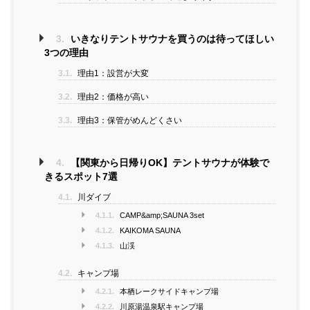
3.
いきなりテントサウナを買うのは待ってほしい
3つの理由
3.1.
理由1：設営が大変
3.2.
理由2：価格が高い
3.3.
理由3：保管がめんどくさい
4.
【関東から日帰りOK】テントサウナが体験で
きるスポット7選
4.1.
川ダイブ
4.1.1.
CAMP&amp;SAUNA 3set
4.1.2.
KAIKOMA SAUNA
4.1.3.
山渓
4.2.
キャンプ場
4.2.1.
本栖レークサイドキャンプ場
4.2.2.
川原湯温泉駅キャンプ場