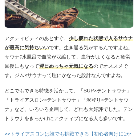
アクティビティのあとすぐ、
少し疲れた状態で入るサウナ
が最高に気持ちいい
です。生き返る気がするんですよね。
サウナ⇄水風呂で血管が収縮して、血行がよくなると疲労
回復にもなって
翌日めっちゃ元気になる
のでオススメで
す。ジム×サウナって理にかなった設計なんですよね。
どこでもできる特徴を活かして、「SUP×テントサウナ」
「トライアスロン×テントサウナ」「沢登り×テントサウ
ナ」など、いろいろ企画して、どれも大好評でした。テン
トサウナをきっかけにアクティブになる人も多いです。
>>トライアスロンは誰でも挑戦できる【初心者向けに1か