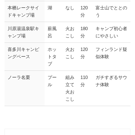
本栖レークサイ
湖
なし
120
富士山でととの
ドキャンプ場
分
う
川原湯温泉駅キ
薪風
火お
180
キャンプ初心者
ャンプ場
呂
こし
分
にやさしい
喜多川キャンピ
ホッ
火お
120
フィンランド疑
ングベース
トタ
こし
分
似体験
ブ
ノーラ名栗
プー
組み
110
ガチすぎるサウ
ル
立て
分
ナ体験
火お
こし