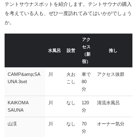
テントサウナスポットを紹介します。テントサウナの購入
を考えている人も、ぜひ一度訪れてみてはいかがでしょう
か。
アク
セス
水風呂
設営
推し
（新
宿）
CAMP&amp;SA
川
火お
車で
アクセス抜群
UNA 3set
こし
80
分
KAIKOMA
川
なし
120
清流水風呂
SAUNA
分
山渓
川
なし
70
オーナー気分
分