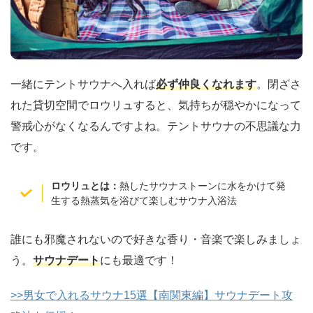
一緒にテントサウナへ入れば
必ず仲良くなれます
。閉ざさ
れた貸切空間でロウリュすると、気持ちが穏やかになって
警戒心がなくなるんですよね。テントサウナの不思議な力
です。
ロウリュとは：
熱したサウナストーンに水をかけて発
生する熱蒸気を浴びて楽しむサウナ入浴法
誰にも邪魔されないので好きな香り・音楽で楽しみましょ
う。
サウナデート
にも最適です！
>>男女で入れるサウナ15選【南関東編】サウナデート攻