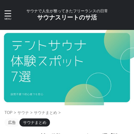
サウナで人生が整ってきたフリーランスの日常
サウナスリートのサ活
TOP
>
サウナ
>
サウナまとめ
>
広告
サウナまとめ