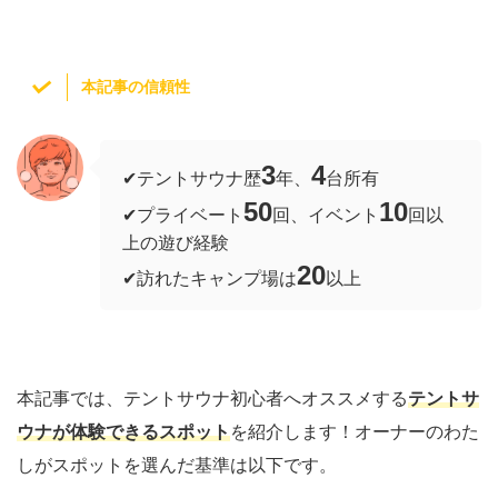
本記事の信頼性
3
4
✔︎テントサウナ歴
年、
台所有
50
10
✔︎プライベート
回、イベント
回以
上の遊び経験
20
✔︎訪れたキャンプ場は
以上
本記事では、テントサウナ初心者へオススメする
テントサ
ウナが体験できるスポット
を紹介します！オーナーのわた
しがスポットを選んだ基準は以下です。