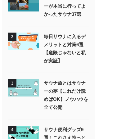
ーが本当に行ってよ
かったサウナ37選
毎日サウナに入るデ
2
メリットと対策6選
【危険じゃないと私
が実証】
サウナ旅とはサウナ
3
ーの夢【これだけ読
めばOK】ノウハウを
全て公開
サウナ便利グッズ9
4
選！これさえ持っと