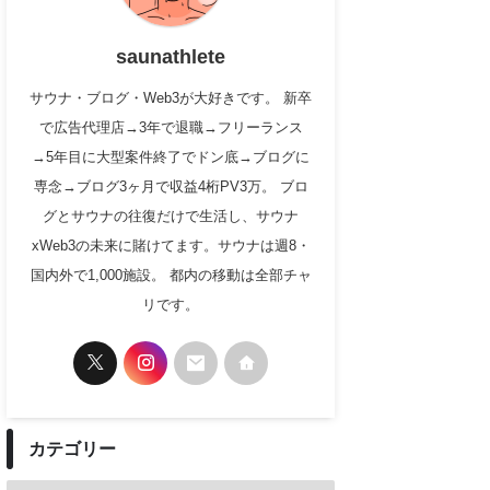
saunathlete
サウナ・ブログ・Web3が大好きです。 新卒
で広告代理店→3年で退職→フリーランス
→5年目に大型案件終了でドン底→ブログに
専念→ブログ3ヶ月で収益4桁PV3万。 ブロ
グとサウナの往復だけで生活し、サウナ
xWeb3の未来に賭けてます。サウナは週8・
国内外で1,000施設。 都内の移動は全部チャ
リです。
カテゴリー