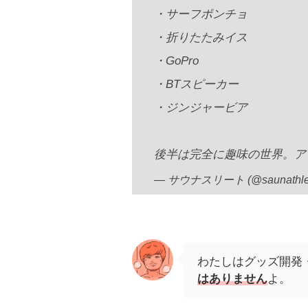
・サーフポンチョ
・折りたたみイス
・GoPro
・BTスピーカー
・ジンジャービア
後半は完全に趣味の世界。ア
— サウナスリート (@saunathle
わたしはグッズ開発
はありません
よ。