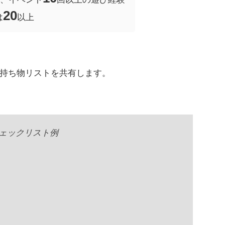
20
は
以上
持ち物リストを共有します。
ェックリスト例