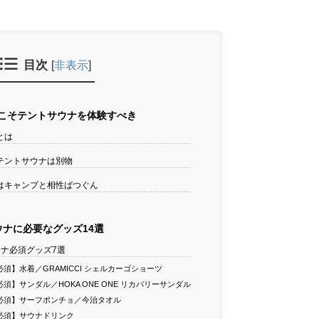
目次
[
非表示
]
こそテントサウナを体験すべき
とは
テントサウナは別物
はキャンプと相性ばつぐん
ウナに必要なグッズ14選
ナ必須グッズ7選
須】水着／GRAMICCI シェルカーゴショーツ
須】サンダル／HOKA ONE ONE リカバリーサンダル
必須】サーフポンチョ／今治タオル
必須】サウナドリンク