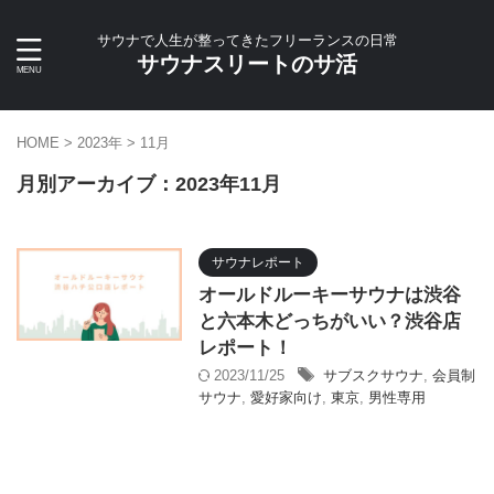
サウナで人生が整ってきたフリーランスの日常
サウナスリートのサ活
HOME
>
2023年
>
11月
月別アーカイブ：2023年11月
サウナレポート
オールドルーキーサウナは渋谷
と六本木どっちがいい？渋谷店
レポート！
2023/11/25
サブスクサウナ
,
会員制
サウナ
,
愛好家向け
,
東京
,
男性専用