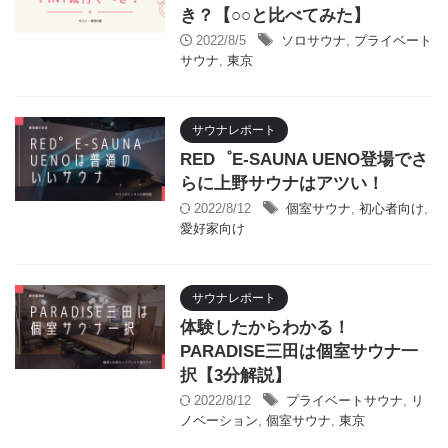
き？【○○と比べてみた】
2022/8/5
ソロサウナ
,
プライベート
サウナ
,
東京
サウナレポート
RED゜E-SAUNA UENO登場でさ
らに上野サウナはアツい！
2022/8/12
個室サウナ
,
初心者向け
,
愛好家向け
サウナレポート
体験したからわかる！
PARADISE三田は個室サウナ一
択【3分解説】
2022/8/12
プライベートサウナ
,
リ
ノベーション
,
個室サウナ
,
東京