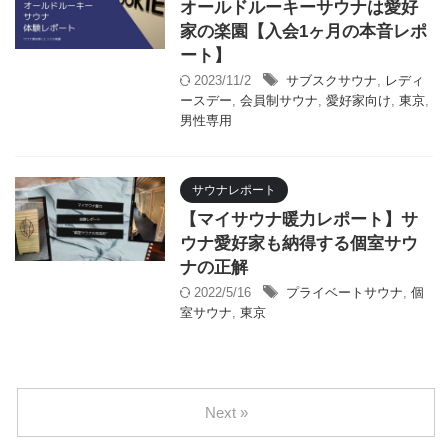
オールドルーキーサウナは愛好
家の楽園【入会1ヶ月の本音レポ
ート】
2023/11/2
サブスクサウナ
,
レディ
ースデー
,
会員制サウナ
,
愛好家向け
,
東京
,
男性専用
サウナレポート
【マイサウナ暖力レポート】サ
ウナ愛好家も納得する個室サウ
ナの正解
2022/5/16
プライベートサウナ
,
個
室サウナ
,
東京
Next »