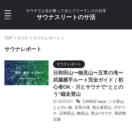
サウナで人生が整ってきたフリーランスの日常
サウナスリートのサ活
TOP
>
サウナ
>
サウナレポート
>
サウナレポート
サウナレポート
日和田山〜物見山〜五常の滝〜
武蔵横手ルート完全ガイド｜初
心者OK・川とサウナで“ととの
う”縦走登山
2025/8/3
CAWAZ base
,
ソロ登山
,
ととのい旅
,
五常の滝
,
初心者登山
,
川サウ
ナ
,
日和田山
,
物見山
,
登山×サウナ
,
西武秩
父線