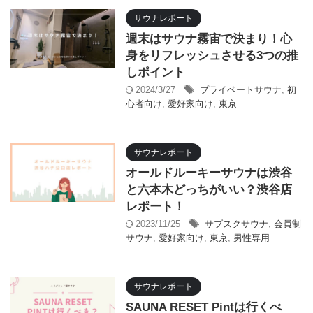
サウナレポート
週末はサウナ霧宙で決まり！心
身をリフレッシュさせる3つの推
しポイント
2024/3/27
プライベートサウナ
,
初
心者向け
,
愛好家向け
,
東京
サウナレポート
オールドルーキーサウナは渋谷
と六本木どっちがいい？渋谷店
レポート！
2023/11/25
サブスクサウナ
,
会員制
サウナ
,
愛好家向け
,
東京
,
男性専用
サウナレポート
SAUNA RESET Pintは行くべ