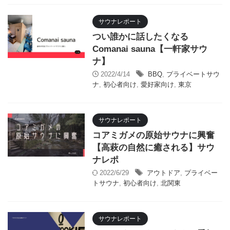
サウナレポート
つい誰かに話したくなる
Comanai sauna【一軒家サウ
ナ】
2022/4/14
BBQ
,
プライベートサウ
ナ
,
初心者向け
,
愛好家向け
,
東京
サウナレポート
コアミガメの原始サウナに興奮
【高萩の自然に癒される】サウ
ナレポ
2022/6/29
アウトドア
,
プライベー
トサウナ
,
初心者向け
,
北関東
サウナレポート