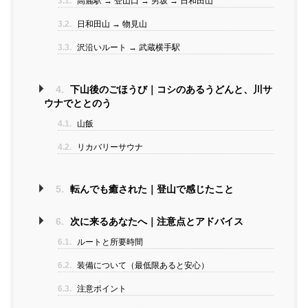
3.1.
高麗駅 → 登山口 → 男坂 → 日和田山
3.2.
日和田山 → 物見山
3.3.
沢沿いルート → 武蔵横手駅
4.
下山後のごほうび｜コシのあるうどんと、川サ
ウナでととのう
4.1.
山飯
4.2.
リカバリーサウナ
5.
転んでも癒された｜登山で感じたこと
6.
次に来るあなたへ｜注意点とアドバイス
6.1.
ルートと所要時間
6.2.
装備について（最低限あると安心）
6.3.
注意ポイント