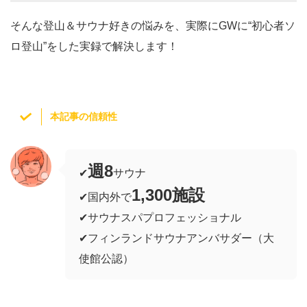
そんな登山＆サウナ好きの悩みを、実際にGWに“初心者ソ
ロ登山”をした実録で解決します！
本記事の信頼性
週8
✔︎
サウナ
1,300施設
✔︎国内外で
✔︎サウナスパプロフェッショナル
✔︎フィンランドサウナアンバサダー（大
使館公認）