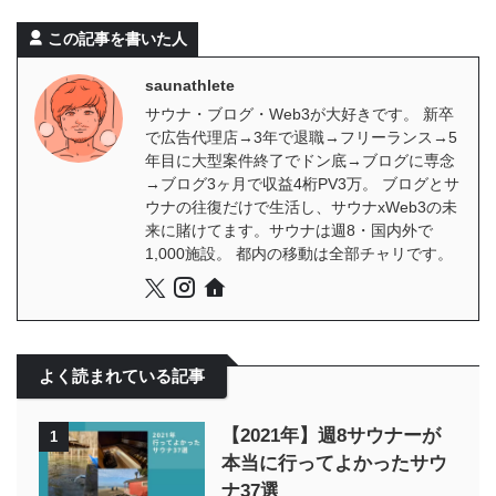
この記事を書いた人
saunathlete
サウナ・ブログ・Web3が大好きです。 新卒
で広告代理店→3年で退職→フリーランス→5
年目に大型案件終了でドン底→ブログに専念
→ブログ3ヶ月で収益4桁PV3万。 ブログとサ
ウナの往復だけで生活し、サウナxWeb3の未
来に賭けてます。サウナは週8・国内外で
1,000施設。 都内の移動は全部チャリです。
よく読まれている記事
【2021年】週8サウナーが
1
本当に行ってよかったサウ
ナ37選