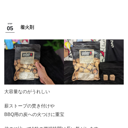
着火剤
大容量なのがうれしい
薪ストーブの焚き付けや
BBQ用の炭への火つけに重宝