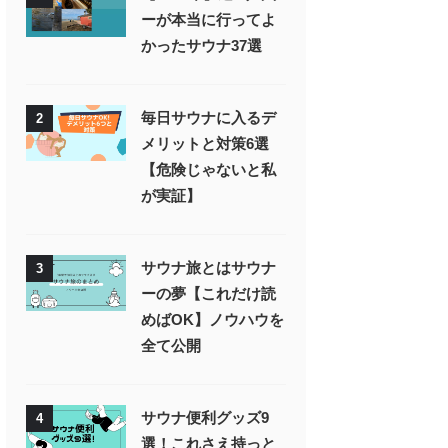
ーが本当に行ってよ
かったサウナ37選
毎日サウナに入るデ
2
メリットと対策6選
【危険じゃないと私
が実証】
サウナ旅とはサウナ
3
ーの夢【これだけ読
めばOK】ノウハウを
全て公開
サウナ便利グッズ9
4
選！これさえ持っと