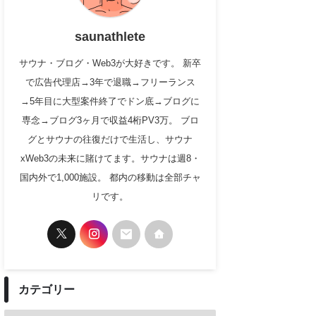
saunathlete
サウナ・ブログ・Web3が大好きです。 新卒
で広告代理店→3年で退職→フリーランス
→5年目に大型案件終了でドン底→ブログに
専念→ブログ3ヶ月で収益4桁PV3万。 ブロ
グとサウナの往復だけで生活し、サウナ
xWeb3の未来に賭けてます。サウナは週8・
国内外で1,000施設。 都内の移動は全部チャ
リです。
カテゴリー