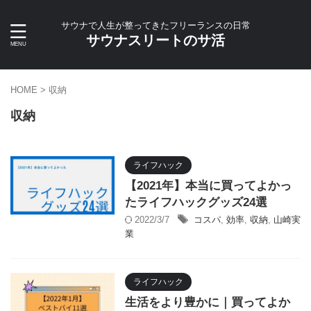
サウナで人生が整ってきたフリーランスの日常
サウナスリートのサ活
HOME
>
収納
収納
ライフハック
【2021年】本当に買ってよかっ
たライフハックグッズ24選
2022/3/7
コスパ
,
効率
,
収納
,
山崎実
業
ライフハック
生活をより豊かに｜買ってよか