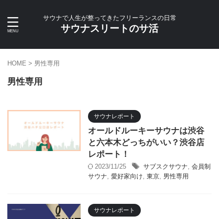
サウナで人生が整ってきたフリーランスの日常
サウナスリートのサ活
HOME
>
男性専用
男性専用
サウナレポート
オールドルーキーサウナは渋谷
と六本木どっちがいい？渋谷店
レポート！
2023/11/25
サブスクサウナ
,
会員制
サウナ
,
愛好家向け
,
東京
,
男性専用
サウナレポート