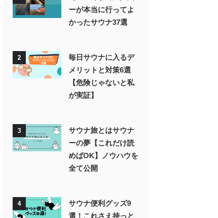
ーが本当に行ってよ
かったサウナ37選
毎日サウナに入るデ
2
メリットと対策6選
【危険じゃないと私
が実証】
サウナ旅とはサウナ
3
ーの夢【これだけ読
めばOK】ノウハウを
全て公開
サウナ便利グッズ9
4
選！これさえ持っと