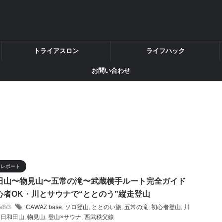
トライアスロン
ライフハック
お問い合わせ
ナレポート
田山〜物見山〜五常の滝〜武蔵横手ルート完全ガイド
心者OK・川とサウナで“ととのう”縦走登山
5/8/3
CAWAZ base
,
ソロ登山
,
ととのい旅
,
五常の滝
,
初心者登山
,
川
,
日和田山
,
物見山
,
登山×サウナ
,
西武秩父線