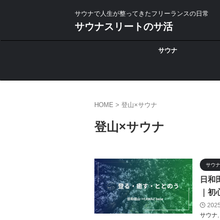
サウナで人生が整ってきたフリーランスの日常
サウナスリートのサ活
サウナ
HOME
>
登山×サウナ
登山×サウナ
サウ
日和
｜初
202
サウナ