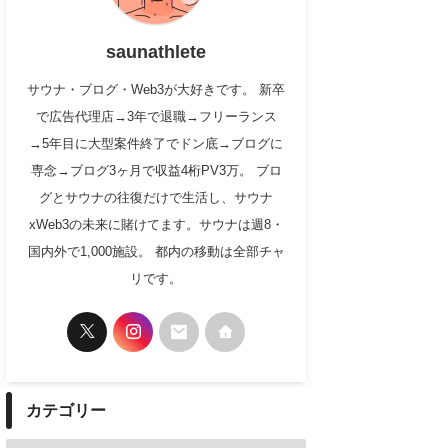
saunathlete
サウナ・ブログ・Web3が大好きです。 新卒
で広告代理店→3年で退職→フリーランス
→5年目に大型案件終了でドン底→ブログに
専念→ブログ3ヶ月で収益4桁PV3万。 ブロ
グとサウナの往復だけで生活し、サウナ
xWeb3の未来に賭けてます。サウナは週8・
国内外で1,000施設。 都内の移動は全部チャ
リです。
カテゴリー