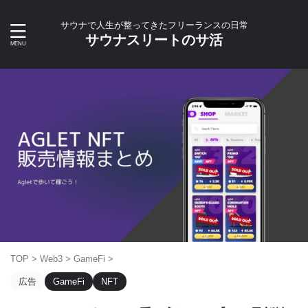
サウナで人生が整ってきたフリーランスの日常
サウナスリートのサ活
TOP
>
Web3
>
GameFi
>
広告
GameFi
NFT