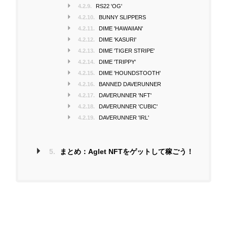
4.2.9.
RS22 'OG'
4.2.10.
BUNNY SLIPPERS
4.2.11.
DIME 'HAWAIIAN'
4.2.12.
DIME 'KASURI'
4.2.13.
DIME 'TIGER STRIPE'
4.2.14.
DIME 'TRIPPY'
4.2.15.
DIME 'HOUNDSTOOTH'
4.2.16.
BANNED DAVERUNNER
4.2.17.
DAVERUNNER 'NFT'
4.2.18.
DAVERUNNER 'CUBIC'
4.2.19.
DAVERUNNER 'IRL'
5.
まとめ：Aglet NFTをゲットして稼ごう！