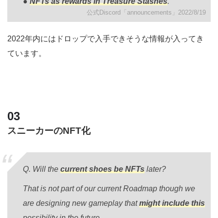
●
NFTs as rewards in Treasure Stashes
.
公式Discord「announcements」2022/8/19
2022年内にはドロップで入手できそうな情報が入ってき
ています。
スニーカーのNFT化
Q. Will the
current shoes be NFTs
later?
That is not part of our current Roadmap though we
are designing new gameplay that
might include this
possibility in the future.