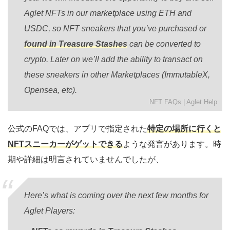
Aglet NFTs in our marketplace using ETH and
USDC, so NFT sneakers that you’ve purchased or
found in Treasure Stashes
can be converted to
crypto. Later on we’ll add the ability to transact on
these sneakers in other Marketplaces (ImmutableX,
Opensea, etc).
NFT FAQs | Aglet Help
公式のFAQでは、アプリで指定された
特定の場所に行くと
NFTスニーカーがゲットできる
ような発言があります。時
期や詳細は明言されていませんでしたが、
Here’s what is coming over the next few months for
Aglet Players: