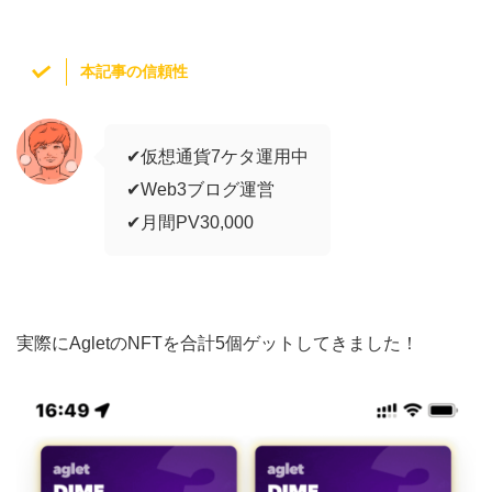
本記事の信頼性
✔︎仮想通貨7ケタ運用中
✔︎Web3ブログ運営
✔︎月間PV30,000
実際にAgletのNFTを合計5個ゲットしてきました！