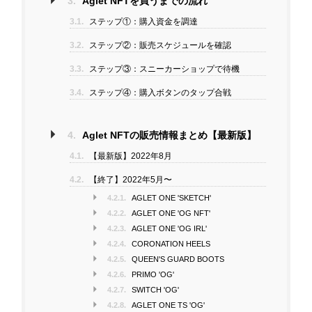
3.
Aglet NFTを買うまでの流れ
3.1.
ステップ①：購入資金を調達
3.2.
ステップ②：販売スケジュールを確認
3.3.
ステップ③：スニーカーショップで待機
3.4.
ステップ④：購入ボタンのタップ合戦
4.
Aglet NFTの販売情報まとめ【最新版】
4.1.
【最新版】2022年8月
4.2.
【終了】2022年5月〜
4.2.1.
AGLET ONE 'SKETCH'
4.2.2.
AGLET ONE 'OG NFT'
4.2.3.
AGLET ONE 'OG IRL'
4.2.4.
CORONATION HEELS
4.2.5.
QUEEN'S GUARD BOOTS
4.2.6.
PRIMO 'OG'
4.2.7.
SWITCH 'OG'
4.2.8.
AGLET ONE TS 'OG'