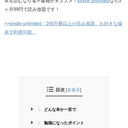
本を読むなら電子書籍がオススメ！
kindle unlimited
なら3
ヶ月99円で読み放題です！
>>kindle unlimited「200万冊以上が読み放題。お好きな端
末で利用可能」
目次
[
非表示
]
1.
どんな本か一言で
2.
勉強になったポイント