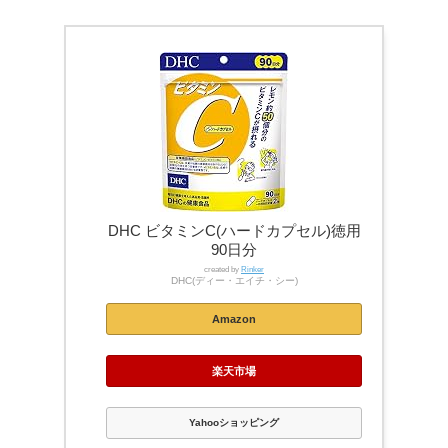
DHC ビタミンC(ハードカプセル)徳用
90日分
created by
Rinker
DHC(ディー・エイチ・シー)
Amazon
楽天市場
Yahooショッピング