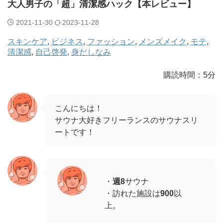
大人男子の「超」清潔感ハック【本レビュー】
2021-11-30
2023-11-28
スキンケア
, 
ビジネス
, 
ファッション
, 
メンズメイク
, 
モテ
, 
清潔感
, 
自己啓発
, 
身だしなみ
購読時間：5分
こんにちは！
サウナ大好きフリーランスのサウナスリ
ートです！
・
週8
サウナ
・訪れた施設は
900
以
上。