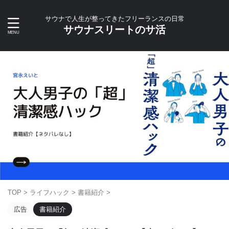
サウナで人生が整ってきたフリーランスの日常
サウナスリートのサ活
TOP
>
ライフハック
>
書籍紹介
>
広告
書籍紹介