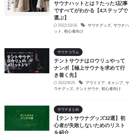
サウナハットとは？たった1記事
ですべてがわかる【4ステップで
選ぶ】
2022/10/16
サウナグッズ
,
サウナハ
ット
,
初心者向け
サウナコラム
テントサウナはロウリュやって
ナンボ【極上サウナを求めて行
き着く先】
2022/9/25
アウトドア
,
キャンプ
,
サ
ウナグッズ
,
テントサウナ
,
初心者向け
サウナまとめ
【テントサウナグッズ32選】初
心者が失敗しないためのリスト
を紹介